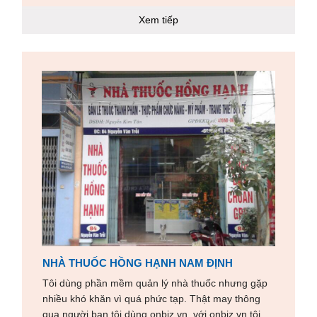
Xem tiếp
NHÀ THUỐC HỒNG HẠNH NAM ĐỊNH
Tôi dùng phần mềm quản lý nhà thuốc nhưng gặp
nhiều khó khăn vì quá phức tạp. Thật may thông
qua người bạn tôi dùng
onbiz
.vn. với
onbiz.vn tôi